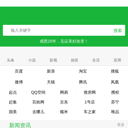
搜索
感恩20年，见证美好改变！
头条
小说
影视
搞笑
生活
应用
百度
新浪
淘宝
搜狐
微博
天猫
腾讯
凤凰
起点
QQ空间
网易
搜房网
携程
赶集
百姓网
京东
1号店
苏宁
国美
去哪儿
糯米
车之家
唯品
新闻资讯
更多