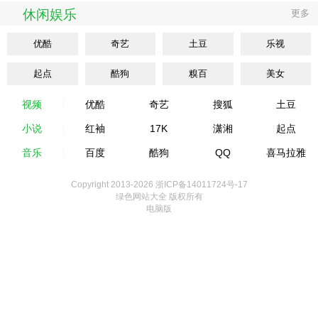
休闲娱乐
更多
优酷
奇艺
土豆
乐视
起点
酷狗
糗百
美女
视频
优酷
奇艺
搜狐
土豆
小说
红袖
17K
潇湘
起点
音乐
百度
酷狗
QQ
喜马拉雅
Copyright 2013-
2026 浙ICP备14011724号-17
绿色网站大全 版权所有
电脑版