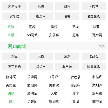
大众点评
美团
赶集
58同城
安乐居
搜房网
住哪
名医在线
旅游
同程
携程
艺龙
去哪儿
生活
58同城
安居客
赶集
百姓网
网购商城
更多
淘宝
天猫
京东
唯品会
苏宁易购
当当网
亚马逊
国美在线
值得买
乐蜂网
1号店
梦芭莎
名鞋库
买卖宝
酒仙网
美丽说
蘑菇街
聚划算
购物
爱淘宝
天猫
苏宁
亚马逊
团购
点评团
聚划算
美团
嘀嗒团