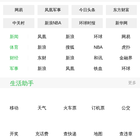
网易
凤凰军事
今日头条
东方财富
中关村
新浪NBA
环球时报
新华网
新闻
凤凰
新浪
环球
网易
体育
新浪
搜狐
NBA
虎扑
财经
东财
新浪
和讯
金融界
军事
新浪
凤凰
铁血
环球
生活助手
更多
移动
天气
火车票
订机票
公交
开奖
充话费
查快递
地图
查违章