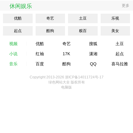
休闲娱乐
更多
优酷
奇艺
土豆
乐视
起点
酷狗
糗百
美女
视频
优酷
奇艺
搜狐
土豆
小说
红袖
17K
潇湘
起点
音乐
百度
酷狗
QQ
喜马拉雅
Copyright 2013-
2026 浙ICP备14011724号-17
绿色网站大全 版权所有
电脑版