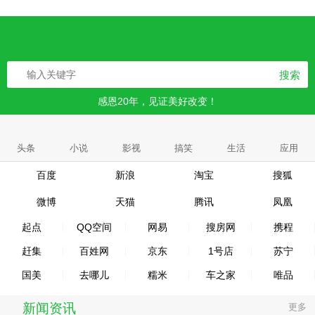
搜索
感恩20年，见证美好改变！
头条
小说
影视
搞笑
生活
应用
百度
新浪
淘宝
搜狐
微博
天猫
腾讯
凤凰
起点
QQ空间
网易
搜房网
携程
赶集
百姓网
京东
1号店
苏宁
国美
去哪儿
糯米
车之家
唯品
新闻资讯
更多