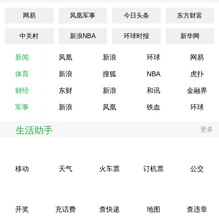
网易
凤凰军事
今日头条
东方财富
中关村
新浪NBA
环球时报
新华网
新闻
凤凰
新浪
环球
网易
体育
新浪
搜狐
NBA
虎扑
财经
东财
新浪
和讯
金融界
军事
新浪
凤凰
铁血
环球
生活助手
更多
移动
天气
火车票
订机票
公交
开奖
充话费
查快递
地图
查违章