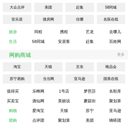
大众点评
美团
赶集
58同城
安乐居
搜房网
住哪
名医在线
旅游
同程
携程
艺龙
去哪儿
生活
58同城
安居客
赶集
百姓网
网购商城
更多
淘宝
天猫
京东
唯品会
苏宁易购
当当网
亚马逊
国美在线
值得买
乐蜂网
1号店
梦芭莎
名鞋库
买卖宝
酒仙网
美丽说
蘑菇街
聚划算
购物
爱淘宝
天猫
苏宁
亚马逊
团购
点评团
聚划算
美团
嘀嗒团