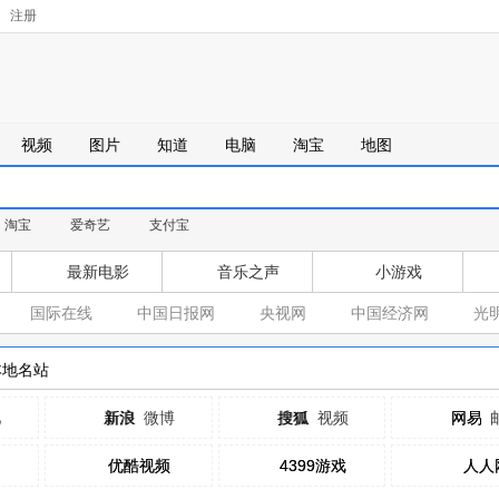
注册
视频
图片
知道
电脑
淘宝
地图
淘宝
爱奇艺
支付宝
最新电影
音乐之声
小游戏
国际在线
中国日报网
央视网
中国经济网
光
本地名站
吧
新浪
新浪
微博
搜狐
搜狐
视频
网易
网易
优酷视频
优酷视频
4399游戏
4399游戏
人人
人人