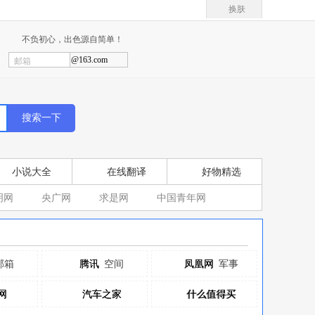
换肤
不负初心，出色源自简单！
@163.com
邮箱
小说大全
在线翻译
好物精选
明网
央广网
求是网
中国青年网
邮箱
腾讯
腾讯
空间
凤凰网
凤凰网
军事
网
网
汽车之家
汽车之家
什么值得买
什么值得买