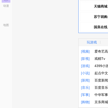
动漫
天猫商城
天猫商城
苏宁易购
苏宁易购
地图
国美在线
国美在线
凡客诚品
凡客诚品
|
玩游戏
聚美优品
聚美优品
[视频]
爱奇艺高
[影视]
爱奇艺高
戏精Tv
[游戏]
戏精Tv
4399小
[小说]
4399小
起点中文
[新闻]
起点中文
百度新闻
[音乐]
百度新闻
百度音乐
[军事]
百度音乐
中华军事
[购物]
中华军事
京东商城