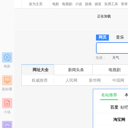
设为主页
电影
电视剧
小说
游戏
搞笑
实用工具
登录
正在加载
网页
音乐
热搜：
天气
电影
网址大全
新闻头条
电视剧
权威推荐
人民网
新华网
中国网
剧好看
名站推荐
百度
百度
贴
小说
淘宝网
淘宝网