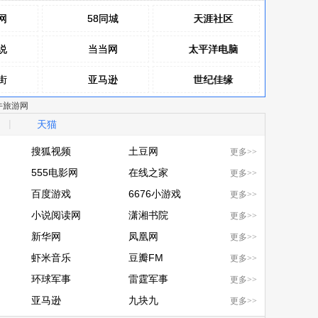
网
网
58同城
58同城
天涯社区
天涯社区
说
说
当当网
当当网
太平洋电脑
太平洋电脑
街
街
亚马逊
亚马逊
世纪佳缘
世纪佳缘
牛旅游网
网
网
赶集网
赶集网
健康优选
健康优选
|
天猫
包
包
百合网
百合网
韩商之都
韩商之都
搜狐视频
土豆网
更多>>
搜狐视频
555电影网
土豆网
在线之家
更多>>
555电影网
百度游戏
在线之家
6676小游戏
更多>>
百度游戏
小说阅读网
6676小游戏
潇湘书院
更多>>
小说阅读网
新华网
潇湘书院
凤凰网
更多>>
新华网
虾米音乐
凤凰网
豆瓣FM
更多>>
虾米音乐
环球军事
豆瓣FM
雷霆军事
更多>>
环球军事
亚马逊
雷霆军事
九块九
更多>>