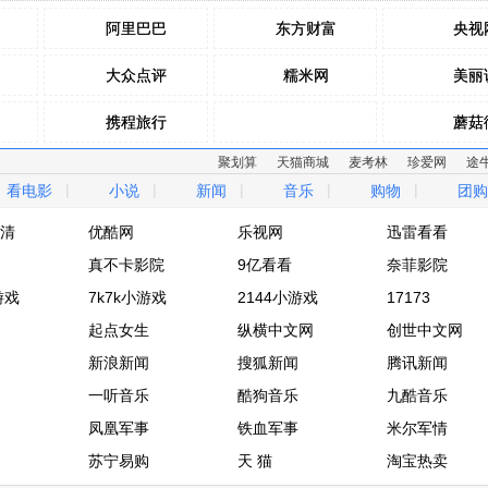
阿里巴巴
阿里巴巴
东方财富
东方财富
央视
央视
大众点评
大众点评
糯米网
糯米网
美丽
美丽
携程旅行
携程旅行
蘑菇
蘑菇
聚划算
天猫商城
麦考林
珍爱网
途
去哪儿网
去哪儿网
拉手网
拉手网
乐蜂
乐蜂
|
|
|
|
|
看电影
小说
新闻
音乐
购物
团购
驴妈妈网
驴妈妈网
窝窝团
窝窝团
麦包
麦包
清
优酷网
乐视网
迅雷看看
清
真不卡影院
优酷网
乐视网
9亿看看
迅雷看看
奈菲影院
游戏
真不卡影院
7k7k小游戏
9亿看看
2144小游戏
奈菲影院
17173
游戏
7k7k小游戏
起点女生
2144小游戏
纵横中文网
17173
创世中文网
起点女生
新浪新闻
纵横中文网
搜狐新闻
创世中文网
腾讯新闻
新浪新闻
一听音乐
搜狐新闻
酷狗音乐
腾讯新闻
九酷音乐
一听音乐
凤凰军事
酷狗音乐
铁血军事
九酷音乐
米尔军情
凤凰军事
苏宁易购
铁血军事
天 猫
米尔军情
淘宝热卖