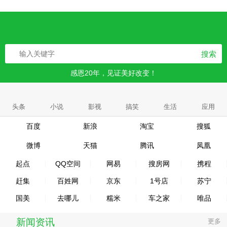
搜索
感恩20年，见证美好改变！
头条
小说
影视
搞笑
生活
应用
百度
新浪
淘宝
搜狐
微博
天猫
腾讯
凤凰
起点
QQ空间
网易
搜房网
携程
赶集
百姓网
京东
1号店
苏宁
国美
去哪儿
糯米
车之家
唯品
新闻资讯
更多