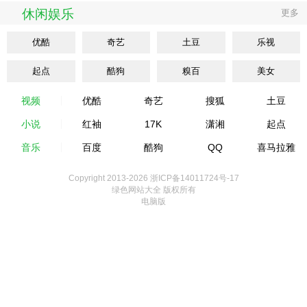
休闲娱乐
更多
优酷
奇艺
土豆
乐视
起点
酷狗
糗百
美女
视频
优酷
奇艺
搜狐
土豆
小说
红袖
17K
潇湘
起点
音乐
百度
酷狗
QQ
喜马拉雅
Copyright 2013-
2026 浙ICP备14011724号-17
绿色网站大全 版权所有
电脑版