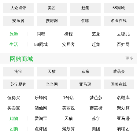
大众点评
美团
赶集
58同城
安乐居
搜房网
住哪
名医在线
旅游
同程
携程
艺龙
去哪儿
生活
58同城
安居客
赶集
百姓网
网购商城
更多
淘宝
天猫
京东
唯品会
苏宁易购
当当网
亚马逊
国美在线
值得买
乐蜂网
1号店
梦芭莎
名鞋库
买卖宝
酒仙网
美丽说
蘑菇街
聚划算
购物
爱淘宝
天猫
苏宁
亚马逊
团购
点评团
聚划算
美团
嘀嗒团