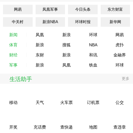
网易
凤凰军事
今日头条
东方财富
中关村
新浪NBA
环球时报
新华网
新闻
凤凰
新浪
环球
网易
体育
新浪
搜狐
NBA
虎扑
财经
东财
新浪
和讯
金融界
军事
新浪
凤凰
铁血
环球
生活助手
更多
移动
天气
火车票
订机票
公交
开奖
充话费
查快递
地图
查违章