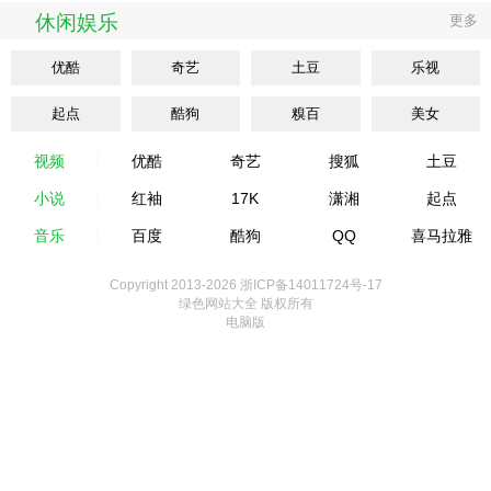
休闲娱乐
更多
优酷
奇艺
土豆
乐视
起点
酷狗
糗百
美女
视频
优酷
奇艺
搜狐
土豆
小说
红袖
17K
潇湘
起点
音乐
百度
酷狗
QQ
喜马拉雅
Copyright 2013-
2026 浙ICP备14011724号-17
绿色网站大全 版权所有
电脑版