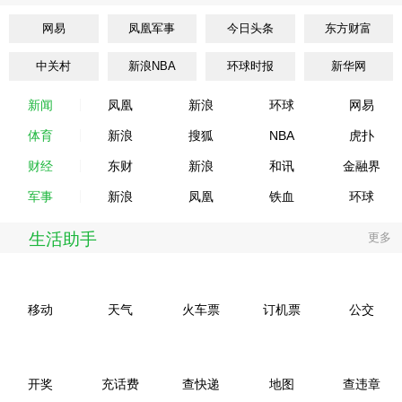
网易
凤凰军事
今日头条
东方财富
中关村
新浪NBA
环球时报
新华网
新闻
凤凰
新浪
环球
网易
体育
新浪
搜狐
NBA
虎扑
财经
东财
新浪
和讯
金融界
军事
新浪
凤凰
铁血
环球
生活助手
更多
移动
天气
火车票
订机票
公交
开奖
充话费
查快递
地图
查违章