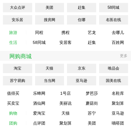
大众点评
美团
赶集
58同城
安乐居
搜房网
住哪
名医在线
旅游
同程
携程
艺龙
去哪儿
生活
58同城
安居客
赶集
百姓网
网购商城
更多
淘宝
天猫
京东
唯品会
苏宁易购
当当网
亚马逊
国美在线
值得买
乐蜂网
1号店
梦芭莎
名鞋库
买卖宝
酒仙网
美丽说
蘑菇街
聚划算
购物
爱淘宝
天猫
苏宁
亚马逊
团购
点评团
聚划算
美团
嘀嗒团