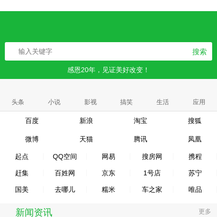
搜索
感恩20年，见证美好改变！
头条
小说
影视
搞笑
生活
应用
百度
新浪
淘宝
搜狐
微博
天猫
腾讯
凤凰
起点
QQ空间
网易
搜房网
携程
赶集
百姓网
京东
1号店
苏宁
国美
去哪儿
糯米
车之家
唯品
新闻资讯
更多