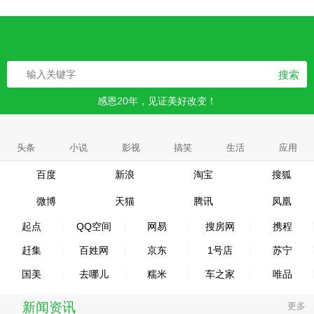
搜索
感恩20年，见证美好改变！
头条
小说
影视
搞笑
生活
应用
百度
新浪
淘宝
搜狐
微博
天猫
腾讯
凤凰
起点
QQ空间
网易
搜房网
携程
赶集
百姓网
京东
1号店
苏宁
国美
去哪儿
糯米
车之家
唯品
新闻资讯
更多