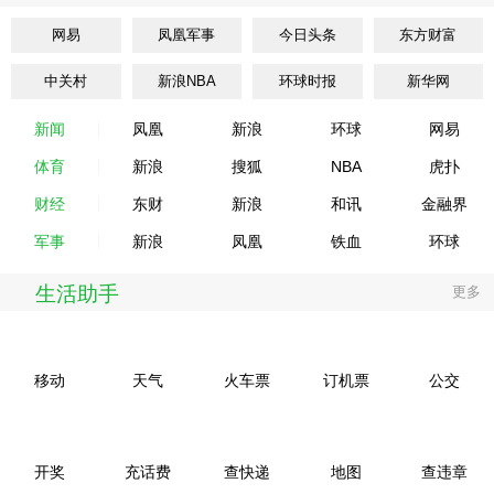
网易
凤凰军事
今日头条
东方财富
中关村
新浪NBA
环球时报
新华网
新闻
凤凰
新浪
环球
网易
体育
新浪
搜狐
NBA
虎扑
财经
东财
新浪
和讯
金融界
军事
新浪
凤凰
铁血
环球
生活助手
更多
移动
天气
火车票
订机票
公交
开奖
充话费
查快递
地图
查违章