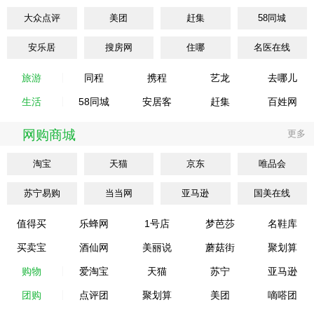
大众点评
美团
赶集
58同城
安乐居
搜房网
住哪
名医在线
旅游
同程
携程
艺龙
去哪儿
生活
58同城
安居客
赶集
百姓网
网购商城
更多
淘宝
天猫
京东
唯品会
苏宁易购
当当网
亚马逊
国美在线
值得买
乐蜂网
1号店
梦芭莎
名鞋库
买卖宝
酒仙网
美丽说
蘑菇街
聚划算
购物
爱淘宝
天猫
苏宁
亚马逊
团购
点评团
聚划算
美团
嘀嗒团