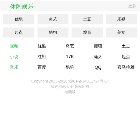
休闲娱乐
更多
优酷
奇艺
土豆
乐视
起点
酷狗
糗百
美女
视频
优酷
奇艺
搜狐
土豆
小说
红袖
17K
潇湘
起点
音乐
百度
酷狗
QQ
喜马拉雅
Copyright 2013-
2026 浙ICP备14011724号-17
绿色网站大全 版权所有
电脑版