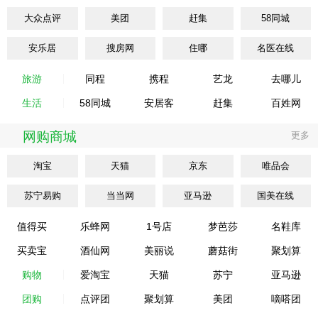
大众点评
美团
赶集
58同城
安乐居
搜房网
住哪
名医在线
旅游
同程
携程
艺龙
去哪儿
生活
58同城
安居客
赶集
百姓网
网购商城
更多
淘宝
天猫
京东
唯品会
苏宁易购
当当网
亚马逊
国美在线
值得买
乐蜂网
1号店
梦芭莎
名鞋库
买卖宝
酒仙网
美丽说
蘑菇街
聚划算
购物
爱淘宝
天猫
苏宁
亚马逊
团购
点评团
聚划算
美团
嘀嗒团