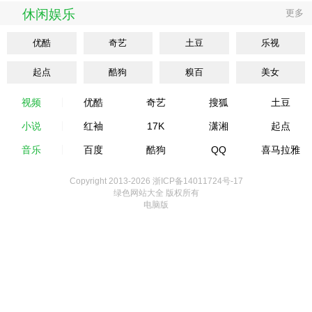
休闲娱乐
更多
优酷
奇艺
土豆
乐视
起点
酷狗
糗百
美女
视频
优酷
奇艺
搜狐
土豆
小说
红袖
17K
潇湘
起点
音乐
百度
酷狗
QQ
喜马拉雅
Copyright 2013-
2026 浙ICP备14011724号-17
绿色网站大全 版权所有
电脑版