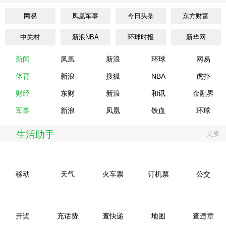
网易
凤凰军事
今日头条
东方财富
中关村
新浪NBA
环球时报
新华网
新闻
凤凰
新浪
环球
网易
体育
新浪
搜狐
NBA
虎扑
财经
东财
新浪
和讯
金融界
军事
新浪
凤凰
铁血
环球
生活助手
更多
移动
天气
火车票
订机票
公交
开奖
充话费
查快递
地图
查违章