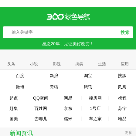
搜索
感恩20年，见证美好改变！
头条
小说
影视
搞笑
生活
应用
百度
新浪
淘宝
搜狐
微博
天猫
腾讯
凤凰
起点
QQ空间
网易
搜房网
携程
赶集
百姓网
京东
1号店
苏宁
国美
去哪儿
糯米
车之家
唯品
新闻资讯
更多