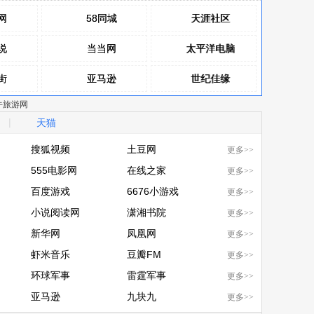
网
网
58同城
58同城
天涯社区
天涯社区
说
说
当当网
当当网
太平洋电脑
太平洋电脑
街
街
亚马逊
亚马逊
世纪佳缘
世纪佳缘
牛旅游网
网
网
赶集网
赶集网
健康优选
健康优选
|
天猫
包
包
百合网
百合网
韩商之都
韩商之都
搜狐视频
土豆网
更多>>
搜狐视频
555电影网
土豆网
在线之家
更多>>
555电影网
百度游戏
在线之家
6676小游戏
更多>>
百度游戏
小说阅读网
6676小游戏
潇湘书院
更多>>
小说阅读网
新华网
潇湘书院
凤凰网
更多>>
新华网
虾米音乐
凤凰网
豆瓣FM
更多>>
虾米音乐
环球军事
豆瓣FM
雷霆军事
更多>>
环球军事
亚马逊
雷霆军事
九块九
更多>>