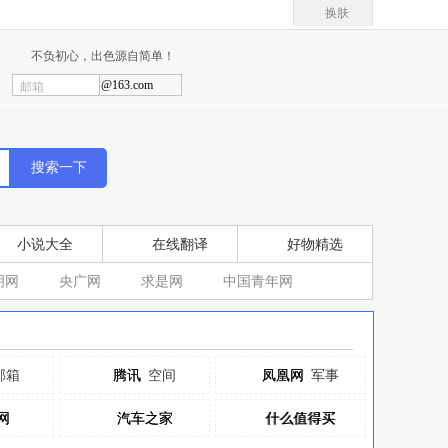
换肤
不负初心，出色源自简单！
@163.com
邮箱
小说大全
在线翻译
好物精选
明网
央广网
求是网
中国青年网
邮箱
腾讯
腾讯
空间
凤凰网
凤凰网
军事
网
网
汽车之家
汽车之家
什么值得买
什么值得买