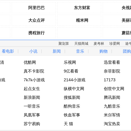
阿里巴巴
阿里巴巴
东方财富
东方财富
央视
央视
大众点评
大众点评
糯米网
糯米网
美丽
美丽
携程旅行
携程旅行
蘑菇
蘑菇
聚划算
天猫商城
麦考林
珍爱网
途
去哪儿网
去哪儿网
拉手网
拉手网
乐蜂
乐蜂
|
|
|
|
|
看电影
小说
新闻
音乐
购物
团购
驴妈妈网
驴妈妈网
窝窝团
窝窝团
麦包
麦包
清
优酷网
乐视网
迅雷看看
清
真不卡影院
优酷网
乐视网
9亿看看
迅雷看看
奈菲影院
游戏
真不卡影院
7k7k小游戏
9亿看看
2144小游戏
奈菲影院
17173
游戏
7k7k小游戏
起点女生
2144小游戏
纵横中文网
17173
创世中文网
起点女生
新浪新闻
纵横中文网
搜狐新闻
创世中文网
腾讯新闻
新浪新闻
一听音乐
搜狐新闻
酷狗音乐
腾讯新闻
九酷音乐
一听音乐
凤凰军事
酷狗音乐
铁血军事
九酷音乐
米尔军情
凤凰军事
苏宁易购
铁血军事
天 猫
米尔军情
淘宝热卖