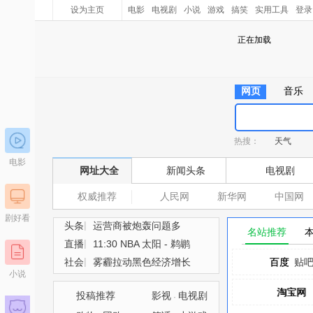
设为主页
电影
电视剧
小说
游戏
搞笑
实用工具
登录
正在加载
网页
音乐
热搜：
天气
电影
网址大全
新闻头条
电视剧
权威推荐
人民网
新华网
中国网
剧好看
|
头条
运营商被炮轰问题多
名站推荐
|
直播
11:30 NBA 太阳 - 鹈鹕
|
社会
雾霾拉动黑色经济增长
百度
百度
贴
小说
淘宝网
淘宝网
投稿推荐
影视
电视剧
·