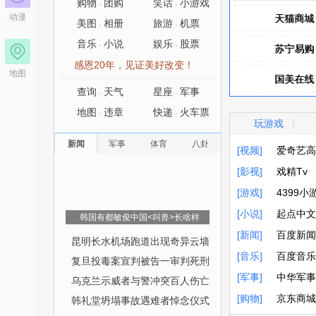
购物
团购
笑话
小游戏
·
·
动漫
天猫商城
天猫商城
美图
相册
旅游
机票
·
·
音乐
小说
娱乐
股票
·
·
苏宁易购
苏宁易购
感恩20年，见证美好改变！
地图
国美在线
国美在线
查询
天气
星座
军事
·
·
凡客诚品
凡客诚品
地图
违章
快递
火车票
·
·
|
玩游戏
聚美优品
聚美优品
新闻
军事
体育
八卦
[视频]
爱奇艺高
[影视]
爱奇艺高
戏精Tv
[游戏]
戏精Tv
4399小
[小说]
4399小
起点中文
韩国有都敏俊中国<叫兽>长啥样
[新闻]
起点中文
百度新闻
昆明长水机场跑道出现奇异云墙
[音乐]
百度新闻
百度音乐
复旦投毒案宣判被告一审判死刑
[军事]
百度音乐
中华军事
乌克兰示威者与警冲突百人伤亡
[购物]
中华军事
京东商城
韩礼堂坍塌事故遇难者悼念仪式