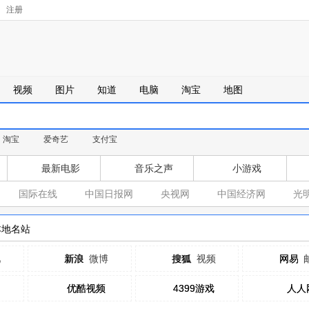
注册
视频
图片
知道
电脑
淘宝
地图
淘宝
爱奇艺
支付宝
最新电影
音乐之声
小游戏
国际在线
中国日报网
央视网
中国经济网
光
本地名站
吧
新浪
新浪
微博
搜狐
搜狐
视频
网易
网易
优酷视频
优酷视频
4399游戏
4399游戏
人人
人人