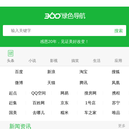
搜索
感恩20年，见证美好改变！
头条
小说
影视
搞笑
生活
应用
百度
新浪
淘宝
搜狐
微博
天猫
腾讯
凤凰
起点
QQ空间
网易
搜房网
携程
赶集
百姓网
京东
1号店
苏宁
国美
去哪儿
糯米
车之家
唯品
新闻资讯
更多