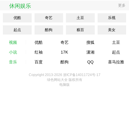
休闲娱乐
更多
优酷
奇艺
土豆
乐视
起点
酷狗
糗百
美女
视频
优酷
奇艺
搜狐
土豆
小说
红袖
17K
潇湘
起点
音乐
百度
酷狗
QQ
喜马拉雅
Copyright 2013-
2026 浙ICP备14011724号-17
绿色网站大全 版权所有
电脑版