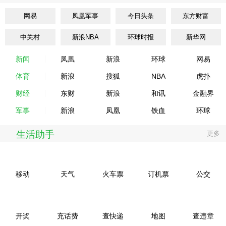
网易
凤凰军事
今日头条
东方财富
中关村
新浪NBA
环球时报
新华网
新闻
凤凰
新浪
环球
网易
体育
新浪
搜狐
NBA
虎扑
财经
东财
新浪
和讯
金融界
军事
新浪
凤凰
铁血
环球
生活助手
更多
移动
天气
火车票
订机票
公交
开奖
充话费
查快递
地图
查违章