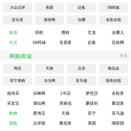
大众点评
美团
赶集
58同城
安乐居
搜房网
住哪
名医在线
旅游
同程
携程
艺龙
去哪儿
生活
58同城
安居客
赶集
百姓网
网购商城
更多
淘宝
天猫
京东
唯品会
苏宁易购
当当网
亚马逊
国美在线
值得买
乐蜂网
1号店
梦芭莎
名鞋库
买卖宝
酒仙网
美丽说
蘑菇街
聚划算
购物
爱淘宝
天猫
苏宁
亚马逊
团购
点评团
聚划算
美团
嘀嗒团