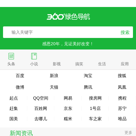
搜索
感恩20年，见证美好改变！
头条
小说
影视
搞笑
生活
应用
百度
新浪
淘宝
搜狐
微博
天猫
腾讯
凤凰
起点
QQ空间
网易
搜房网
携程
赶集
百姓网
京东
1号店
苏宁
国美
去哪儿
糯米
车之家
唯品
新闻资讯
更多