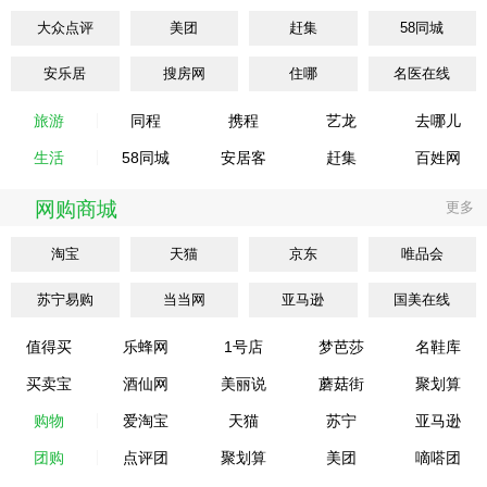
大众点评
美团
赶集
58同城
安乐居
搜房网
住哪
名医在线
旅游
同程
携程
艺龙
去哪儿
生活
58同城
安居客
赶集
百姓网
网购商城
更多
淘宝
天猫
京东
唯品会
苏宁易购
当当网
亚马逊
国美在线
值得买
乐蜂网
1号店
梦芭莎
名鞋库
买卖宝
酒仙网
美丽说
蘑菇街
聚划算
购物
爱淘宝
天猫
苏宁
亚马逊
团购
点评团
聚划算
美团
嘀嗒团