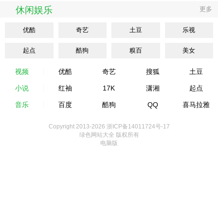
休闲娱乐
更多
优酷
奇艺
土豆
乐视
起点
酷狗
糗百
美女
视频
优酷
奇艺
搜狐
土豆
小说
红袖
17K
潇湘
起点
音乐
百度
酷狗
QQ
喜马拉雅
Copyright 2013-
2026 浙ICP备14011724号-17
绿色网站大全 版权所有
电脑版