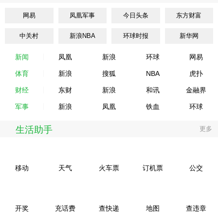
网易
凤凰军事
今日头条
东方财富
中关村
新浪NBA
环球时报
新华网
新闻
凤凰
新浪
环球
网易
体育
新浪
搜狐
NBA
虎扑
财经
东财
新浪
和讯
金融界
军事
新浪
凤凰
铁血
环球
生活助手
更多
移动
天气
火车票
订机票
公交
开奖
充话费
查快递
地图
查违章